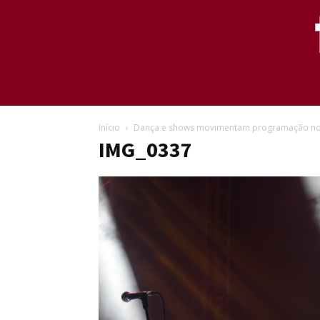
Início
Dança e shows movimentam programação no 
IMG_0337