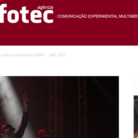
Agência
palco principal da UFRN
IMG_0337
Fotec