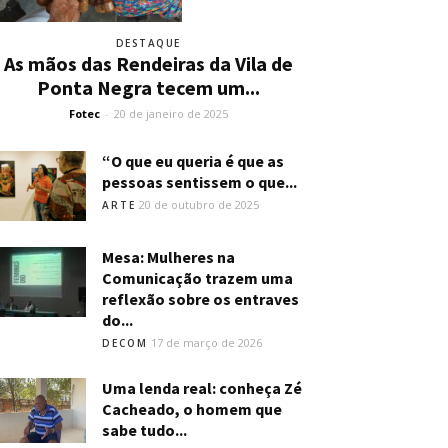
DESTAQUE
As mãos das Rendeiras da Vila de
Ponta Negra tecem um...
Fotec
-
20 de janeiro de 2025
“O que eu queria é que as
pessoas sentissem o que...
20 de outubro de 2025
ARTE
Mesa: Mulheres na
Comunicação trazem uma
reflexão sobre os entraves
do...
17 de março de 2026
DECOM
Uma lenda real: conheça Zé
Cacheado, o homem que
sabe tudo...