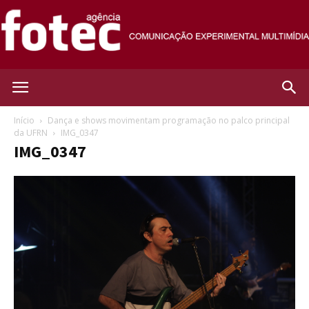
Agência
Início
Dança e shows movimentam programação no palco principal
da UFRN
IMG_0347
IMG_0347
Fotec