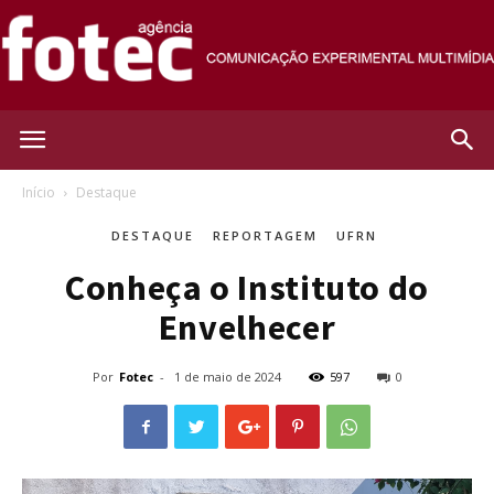
Agência
Início
Destaque
DESTAQUE
REPORTAGEM
UFRN
Fotec
Conheça o Instituto do
Envelhecer
Por
Fotec
-
1 de maio de 2024
597
0