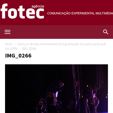
Agência
Início
Dança e shows movimentam programação no palco principal
da UFRN
IMG_0266
IMG_0266
Fotec