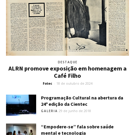
DESTAQUE
ALRN promove exposição em homenagem a
Café Filho
Fotec
-
18 de outubro de 2024
Programação Cultural na abertura da
24ª edição da Cientec
29 de junho de 2018
GALERIA
“Empodere-se” fala sobre saúde
mental e tecnologia