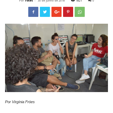
Por
Fotec
-
30 de junho de 2018
1821
0
Por Virgínia Fróes