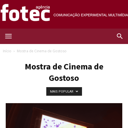
Agência
Início
Mostra de Cinema de Gostoso
Mostra de Cinema de
Fotec
Gostoso
MAIS POPULAR