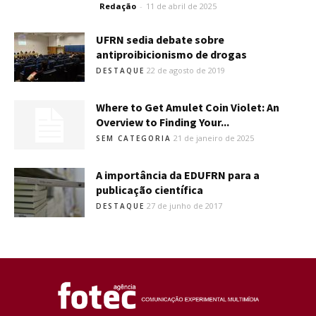
Redação
-
11 de abril de 2025
UFRN sedia debate sobre
antiproibicionismo de drogas
22 de agosto de 2019
DESTAQUE
Where to Get Amulet Coin Violet: An
Overview to Finding Your...
21 de janeiro de 2025
SEM CATEGORIA
A importância da EDUFRN para a
publicação científica
27 de junho de 2017
DESTAQUE