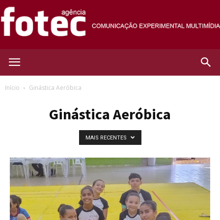
Agência
Início
Ginástica Aeróbica
Ginástica Aeróbica
Fotec
MAIS RECENTES