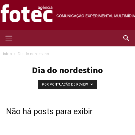
Agência
Início
Dia do nordestino
Dia do nordestino
Fotec
POR PONTUAÇÃO DE REVIEW
Não há posts para exibir