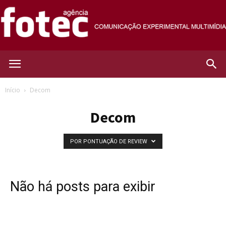
Agência
Início
Decom
Decom
Fotec
POR PONTUAÇÃO DE REVIEW
Não há posts para exibir