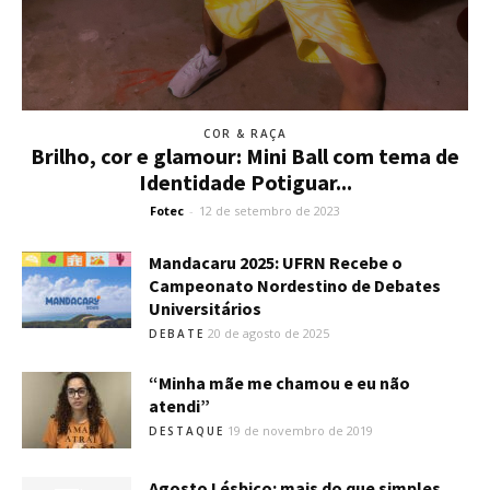
COR & RAÇA
Brilho, cor e glamour: Mini Ball com tema de
Identidade Potiguar...
Fotec
-
12 de setembro de 2023
Mandacaru 2025: UFRN Recebe o
Campeonato Nordestino de Debates
Universitários
20 de agosto de 2025
DEBATE
“Minha mãe me chamou e eu não
atendi”
19 de novembro de 2019
DESTAQUE
Agosto Lésbico: mais do que simples