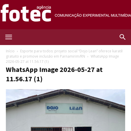
Agência
Início
Esporte para todos: projeto social “Dojo Lean” oferece karatê
gratuito e promove inclusão em Parnamirim/RN
WhatsApp Image
2026-05-27 at 11.56.17 (1)
Fotec
WhatsApp Image 2026-05-27 at
11.56.17 (1)