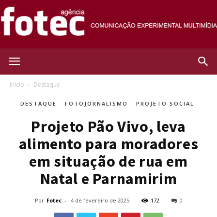
Agência
Início
Destaque
DESTAQUE
FOTOJORNALISMO
PROJETO SOCIAL
Fotec
Projeto Pão Vivo, leva
alimento para moradores
em situação de rua em
Natal e Parnamirim
Por
Fotec
-
4 de fevereiro de 2025
172
0