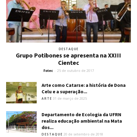
DESTAQUE
Grupo Potibones se apresenta na XXIII
Cientec
Fotec
-
25 de outubro de 2017
Arte como Catarse: a história de Dona
Celu e a superação...
31 de março de 2025
ARTE
Departamento de Ecologia da UFRN
realiza educação ambiental na Mata
dos...
20 de setembro de 2018
DESTAQUE