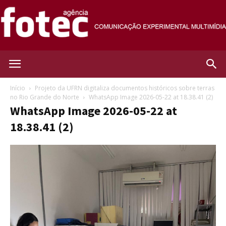
Agência
Início
Projeto da UFRN digitaliza documentos históricos sobre terras
no Rio Grande do Norte
WhatsApp Image 2026-05-22 at 18.38.41 (2)
WhatsApp Image 2026-05-22 at
Fotec
18.38.41 (2)