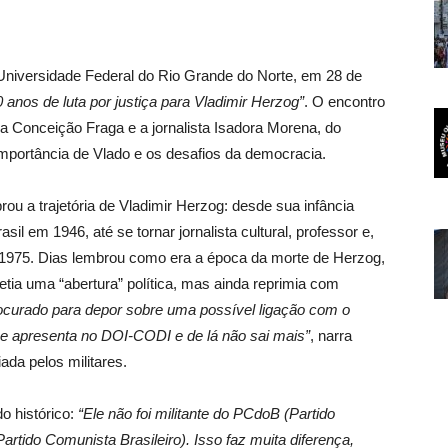
 Universidade Federal do Rio Grande do Norte, em 28 de
anos de luta por justiça para Vladimir Herzog”
. O encontro
ora Conceição Fraga e a jornalista Isadora Morena, do
a importância de Vlado e os desafios da democracia.
brou a trajetória de Vladimir Herzog: desde sua infância
l em 1946, até se tornar jornalista cultural, professor e,
 1975.
Dias lembrou como era a época da morte de Herzog,
tia uma “abertura” política, mas ainda reprimia com
rocurado para depor sobre uma possível ligação com o
se apresenta no DOI-CODI e de lá não sai mais”
, narra
iada pelos militares.
o histórico:
“Ele não foi militante do PCdoB (
Partido
(Partido Comunista Brasileiro). Isso faz muita diferença,