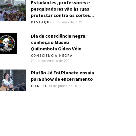
Estudantes, professores e
pesquisadores vão às ruas
protestar contra os cortes...
9 de maio de 2019
DESTAQUE
Dia da consciência negra:
conheça o Museu
Quilombola Gídeo Véio
CONSCIÊNCIA NEGRA
20 de novembro de 2024
Plutão Já Foi Planeta ensaia
para show de encerramento
30 de junho de 2018
CIENTEC