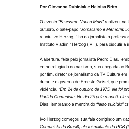
Por Giovanna Dubiniak e Heloisa Brito
O evento
“Fascismo Nunca Mais”
realizou, na
outubro, o bate-papo
“Jornalismo e Memória: 50 
reuniu Ivo Herzog, filho do jornalista a profess
Instituto Vladimir Herzog (IVH), para discutir 
A abertura, feita pelo jornalista Pedro Dias, lem
como refugiado do nazismo, sua chegada ao Brasi
por fim, diretor de jornalismo da TV Cultura em
durante o governo de Ernesto Geisel, que prome
violência.
“Em 24 de outubro de 1975, ele foi p
Partido Comunista. No dia 25 pela manhã, ele 
Dias, lembrando a mentira do
“falso suicídio”
cr
Ivo Herzog começou sua fala corrigindo um dad
Comunista do Brasil)
, ele foi militante do PCB 