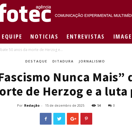
EQUIPE
NOTICIAS
ENTREVISTAS
IMAGE
Agência
bate 50 anos da morte de Herzog e...
DESTAQUE
DITADURA
JORNALISMO
Fascismo Nunca Mais” 
Fotec
rte de Herzog e a luta 
Por
Redação
-
15 de dezembro de 2025
54
0