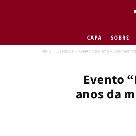
CAPA
SOBRE
Início
Destaque
Evento “Fascismo Nunca Mais” de
Evento “
anos da mo