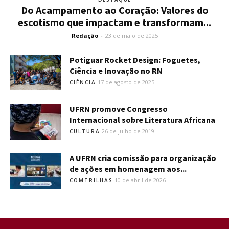
Do Acampamento ao Coração: Valores do
escotismo que impactam e transformam...
Redação
-
23 de maio de 2025
Potiguar Rocket Design: Foguetes,
Ciência e Inovação no RN
17 de agosto de 2025
CIÊNCIA
UFRN promove Congresso
Internacional sobre Literatura Africana
26 de julho de 2019
CULTURA
A UFRN cria comissão para organização
de ações em homenagem aos...
10 de abril de 2026
COMTRILHAS