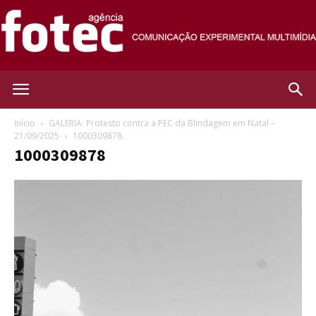
Agência
Início
GALERIA: Protesto contra a PEC da Blindagem em Natal –
21/09/2025
1000309878
1000309878
Fotec