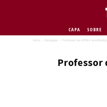
CAPA
SOBRE
Início
Destaque
Professor da UFRN é semifinalis
Professor 