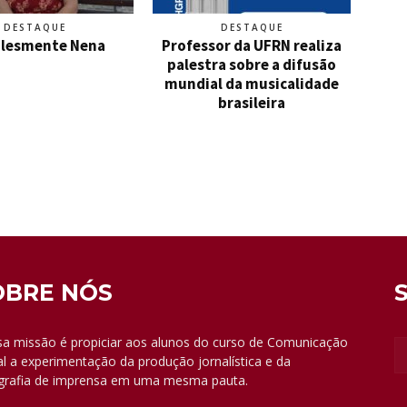
DESTAQUE
DESTAQUE
lesmente Nena
Professor da UFRN realiza
palestra sobre a difusão
mundial da musicalidade
brasileira
OBRE NÓS
a missão é propiciar aos alunos do curso de Comunicação
al a experimentação da produção jornalística e da
grafia de imprensa em uma mesma pauta.