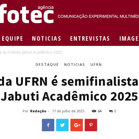
EQUIPE
NOTICIAS
ENTREVISTAS
IMAGE
Agência
ta do Prêmio Jabuti Acadêmico 2025
DESTAQUE
NOTICIAS
UFRN
da UFRN é semifinalist
Fotec
Jabuti Acadêmico 2025
Por
Redação
-
17 de julho de 2025
64
0