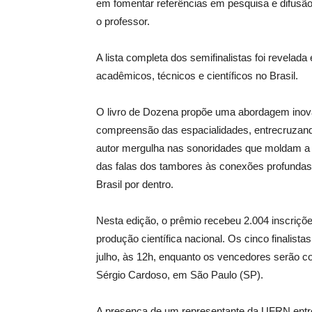
em fomentar referências em pesquisa e difusão d
o professor.
A lista completa dos semifinalistas foi revel
acadêmicos, técnicos e científicos no Brasil.
O livro de Dozena propõe uma abordagem inova
compreensão das espacialidades, entrecruzando
autor mergulha nas sonoridades que moldam a i
das falas dos tambores às conexões profundas
Brasil por dentro.
Nesta edição, o prêmio recebeu 2.004 inscriçõe
produção científica nacional. Os cinco finalist
julho, às 12h, enquanto os vencedores serão c
Sérgio Cardoso, em São Paulo (SP).
A presença de um representante da UFRN entre 