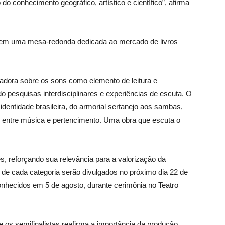
o conhecimento geográfico, artístico e científico”, afirma
ada em uma mesa-redonda dedicada ao mercado de livros
dora sobre os sons como elemento de leitura e
 pesquisas interdisciplinares e experiências de escuta. O
dentidade brasileira, do armorial sertanejo aos sambas,
 entre música e pertencimento. Uma obra que escuta o
s, reforçando sua relevância para a valorização da
as de cada categoria serão divulgados no próximo dia 22 de
onhecidos em 5 de agosto, durante cerimônia no Teatro
os semifinalistas reafirma a importância da produção