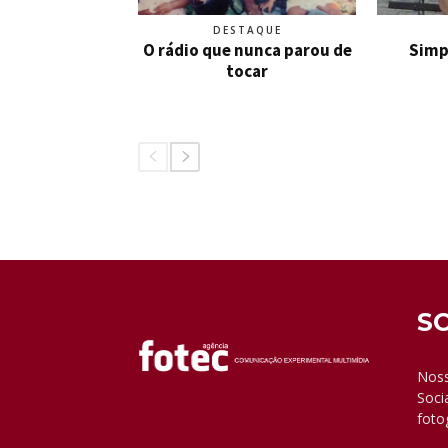
DESTAQUE
O rádio que nunca parou de
Simp
tocar
S
Noss
Soci
foto