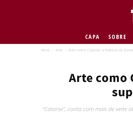
CAPA
SOBRE
Início
Arte
Arte como Catarse: a história de Dona 
Arte como C
sup
“Catarse”, conta com mais de vinte 