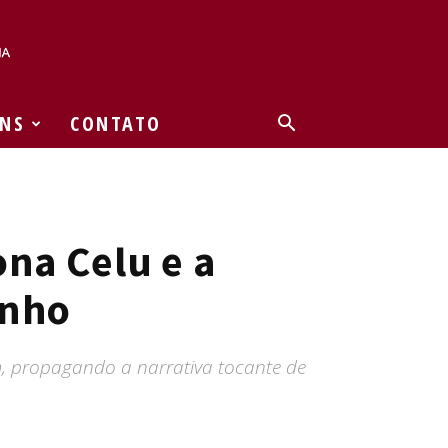
NS
CONTATO
ona Celu e a
enho
m, propagando a narrativa tocante de