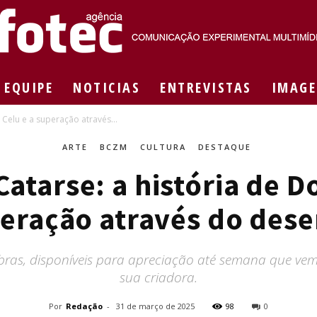
EQUIPE
NOTICIAS
ENTREVISTAS
IMAGE
Agência
Celu e a superação através...
ARTE
BCZM
CULTURA
DESTAQUE
atarse: a história de D
Fotec
eração através do des
obras, disponíveis para apreciação até semana que ve
sua criadora.
Por
Redação
-
31 de março de 2025
98
0