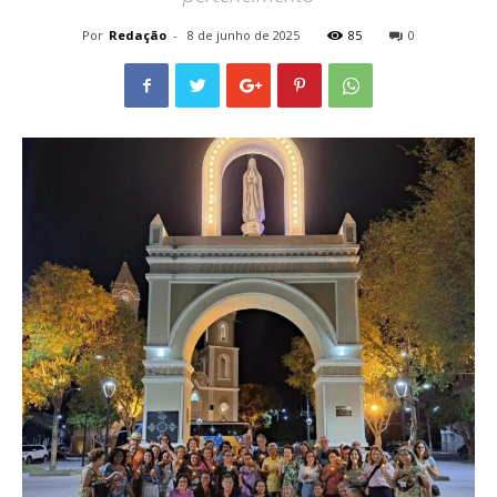
Por
Redação
-
8 de junho de 2025
85
0