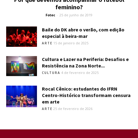
feminino?
Fotec
-
25 de junho de 2019
Baile do DK abre o verão, com edição
especial à beira-mar
15 de janeiro de 2025
ARTE
Cultura e Lazer na Periferia: Desafios e
Resistência na Zona Norte...
4 de fevereiro de 2025
CULTURA
Rocal Cênico: estudantes do IFRN
Centro-Histórico transformam censura
em arte
25 de fevereiro de 2026
ARTE