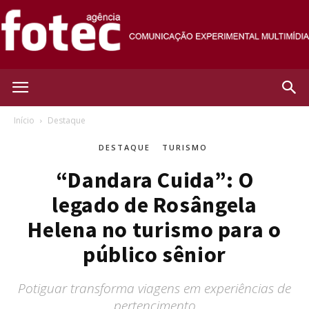
Agência
Início
Destaque
DESTAQUE
TURISMO
Fotec
“Dandara Cuida”: O
legado de Rosângela
Helena no turismo para o
público sênior
Potiguar transforma viagens em experiências de
pertencimento