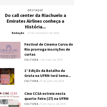
DESTAQUE
Do call center da Riachuelo a
Emirates Airlines conheça a
História...
Redação
-
27 de novembro de 2025
Festival de Cinema Curva do
Rio prorroga inscrições de
curtas
1 de maio de 2019
CULTURA
1° Edição da Batalha da
Gruta na UFRN terá tema...
25 de julho de 2024
CULTURA
Cine CCSA estreia nesta
quarta-feira (27) na UFRN
25 de março de 2019
CULTURA