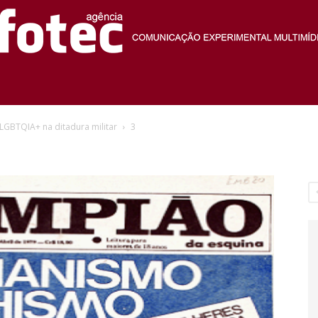
Agência
LGBTQIA+ na ditadura militar
3
Fotec