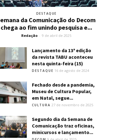
DESTAQUE
Semana da Comunicação do Decom
chega ao fim unindo pesquisa e...
Redação
-
9 de abril de 2025
Lançamento da 13ª edição
da revista TABU aconteceu
nesta quinta-feira (15)
16 de agosto de 2024
DESTAQUE
Fechado desde a pandemia,
Museu de Cultura Popular,
em Natal, segue...
27 de novembro de 2025
CULTURA
Segundo dia da Semana de
Comunicação traz oficinas,
minicursos e lançamento...
9 de abril de 2025
DECOM