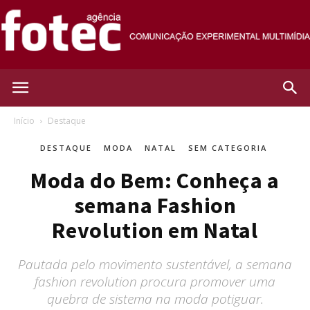
Agência
Início
Destaque
DESTAQUE
MODA
NATAL
SEM CATEGORIA
Fotec
Moda do Bem: Conheça a
semana Fashion
Revolution em Natal
Pautada pelo movimento sustentável, a semana
fashion revolution procura promover uma
quebra de sistema na moda potiguar.