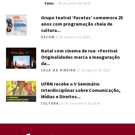
Fotec
-
30 de junho de 2018
Grupo teatral ‘Facetas’ comemora 25
anos com programação cheia de
cultura...
9 de outubro de 2024
DECOM
Natal com cinema de rua: +Festival
Originalidades marca a inauguração
da...
31 de agosto de 2025
CASA DA RIBEIRA
UFRN recebe o V Seminário
Interdisciplinar sobre Comunicação,
Mídias e Direitos...
29 de novembro de 2018
CULTURA