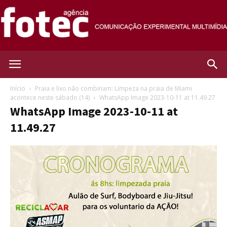
Agência
Início
Praia e lixo não combinam: Limpeza na praia de Miami
acontece neste sábado (14)
WhatsApp Image 2023-10-11 at 11.49.27
WhatsApp Image 2023-10-11 at
Fotec
11.49.27