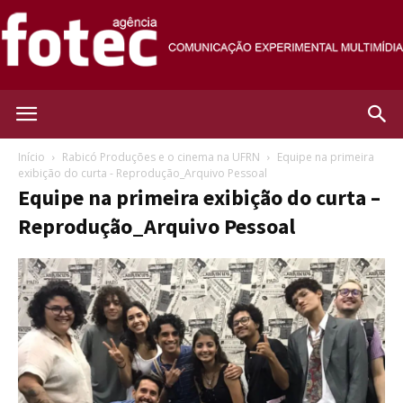
Agência
Início
Rabicó Produções e o cinema na UFRN
Equipe na primeira
exibição do curta - Reprodução_Arquivo Pessoal
Equipe na primeira exibição do curta –
Fotec
Reprodução_Arquivo Pessoal