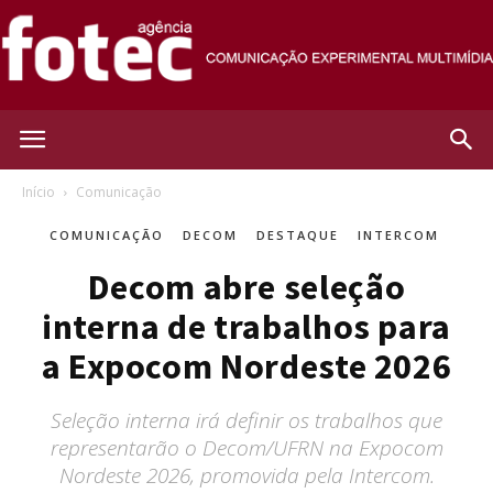
Agência
Início
Comunicação
COMUNICAÇÃO
DECOM
DESTAQUE
INTERCOM
Fotec
Decom abre seleção
interna de trabalhos para
a Expocom Nordeste 2026
Seleção interna irá definir os trabalhos que
representarão o Decom/UFRN na Expocom
Nordeste 2026, promovida pela Intercom.