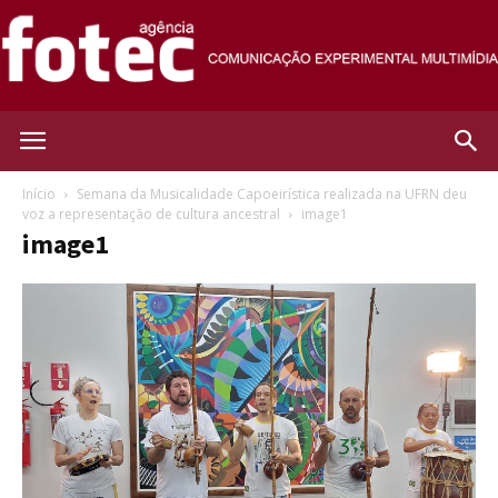
Agência
Início
Semana da Musicalidade Capoeirística realizada na UFRN deu
voz a representação de cultura ancestral
image1
image1
Fotec