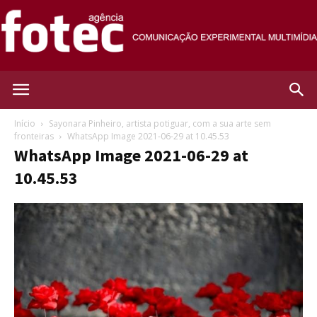
Agência
Início
Sayonara Pinheiro, artista potiguar, com a sua arte sem
fronteiras
WhatsApp Image 2021-06-29 at 10.45.53
WhatsApp Image 2021-06-29 at
Fotec
10.45.53