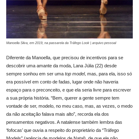
Manoella Silva, em 2019, na passarela da Tráfego Look | arquivo pessoal
Diferente da Manoella, que precisou de incentivos para se
descobrir uma amante da moda, Lana Júlia (22) desde
sempre sonhou em ser uma
top model
, mas, para ela, isso só
era possível em conto de fadas, lugar onde não haveria
espaço para o preconceito, e que ela seria livre para escrever
a sua própria história. “Bem, querer a gente sempre tem
vontade de ser, modelo, no meu caso, mas, as vezes, o medo
da não aceitação falava mais alto”, recorda ela dos
pensamentos negativos. A natalense também lembra das
‘fofocas’ que ouvia a respeito do proprietário da “Tráfego
Models” (agência de modelos de Natal), de que ele não