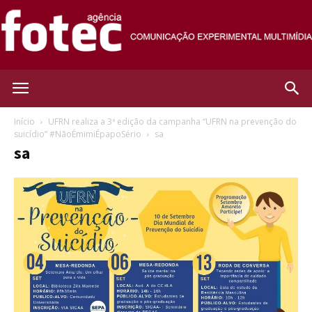
Agência
Início
UFRN realiza a 3ª edição da campanha “UFRN na prevenção do
suicídio” #NãoÉmimiÉpapoSério
sa
sa
Fotec