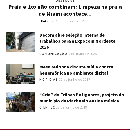
DESTAQUE
Praia e lixo não combinam: Limpeza na praia
de Miami acontece...
Fotec
-
11 de outubro de 2023
Decom abre seleção interna de
trabalhos para a Expocom Nordeste
2026
7 de maio de 2026
COMUNICAÇÃO
Mesa redonda discute mídia contra
hegemônica no ambiente digital
27 de junho de 2017
NOTICIAS
“Cria” do Trilhas Potiguares, projeto do
município de Riachuelo ensina música...
28 de junho de 2018
CIENTEC