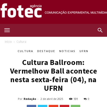
Agência
Início
Cultura
CULTURA
DESTAQUE
NOTICIAS
UFRN
Fotec
Cultura Ballroom:
Vermelhow Ball acontece
nesta sexta-feira (04), na
UFRN
Por
Redação
-
2 de abril de 2025
131
0