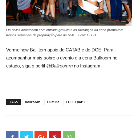
Os bailes acontecem com entrada gratuita e as lideranças da cena promovem
treinos semanais de preparação para as balls. | Foto: CLEO
Vermelhow Ball tem apoio do CATAB e do DCE. Para
acompanhar mais sobre o evento e a cena Ballroom no
estado, siga o perfil
@Ballroomrn
no Instagram.
TAGS
Ballroom
Cultura
LGBTQIAP+