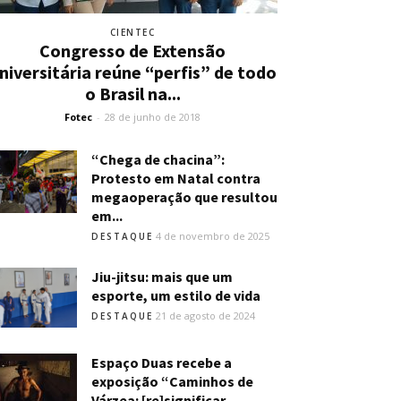
CIENTEC
Congresso de Extensão
niversitária reúne “perfis” de todo
o Brasil na...
Fotec
-
28 de junho de 2018
“Chega de chacina”:
Protesto em Natal contra
megaoperação que resultou
em...
4 de novembro de 2025
DESTAQUE
Jiu-jitsu: mais que um
esporte, um estilo de vida
21 de agosto de 2024
DESTAQUE
Espaço Duas recebe a
exposição “Caminhos de
Várzea: [re]significar