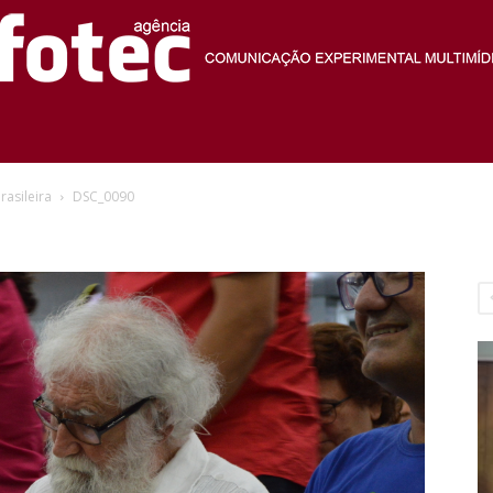
Agência
rasileira
DSC_0090
Fotec