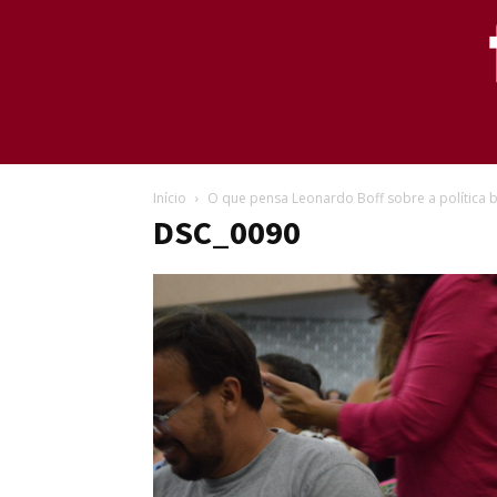
Início
O que pensa Leonardo Boff sobre a política b
DSC_0090