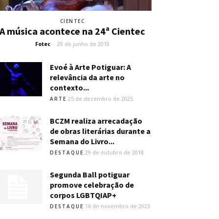
CIENTEC
A música acontece na 24ª Cientec
Fotec
-
29 de junho de 2018
Evoé à Arte Potiguar: A
relevância da arte no
contexto...
25 de dezembro de 2025
ARTE
BCZM realiza arrecadação
de obras literárias durante a
Semana do Livro...
29 de outubro de 2018
DESTAQUE
Segunda Ball potiguar
promove celebração de
corpos LGBTQIAP+
16 de novembro de 2023
DESTAQUE