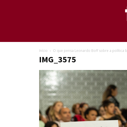
Início
O que pensa Leonardo Boff sobre a política b
IMG_3575