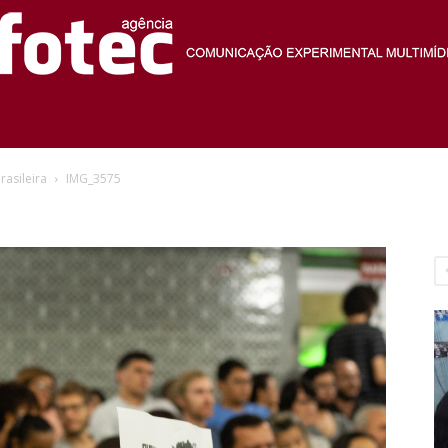
Agência
rasileira
IMG_3575
Fotec