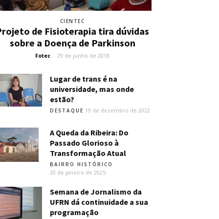
CIENTEC
rojeto de Fisioterapia tira dúvidas
sobre a Doença de Parkinson
Fotec
-
29 de junho de 2018
Lugar de trans é na
universidade, mas onde
estão?
19 de dezembro de 2022
DESTAQUE
A Queda da Ribeira: Do
Passado Glorioso à
Transformação Atual
BAIRRO HISTÓRICO
20 de janeiro de 2025
Semana de Jornalismo da
UFRN dá continuidade a sua
programação