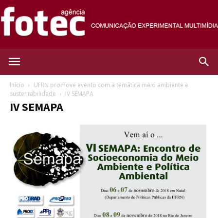
Agência
Início
UFRN promove evento com a temática meio ambiente e
sustentabilidade
IV SEMAPA
IV SEMAPA
Fotec