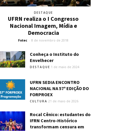
DESTAQUE
UFRN realiza o I Congresso
Nacional Imagem, Mídia e
Democracia
Fotec
-
8 de novembro de 2018
Conheça o Instituto do
Envelhecer
1 de maio de 2024
DESTAQUE
UFRN SEDIA ENCONTRO
NACIONAL NA 57ª EDIÇÃO DO
FORPROEX
21 de maio de 2026
CULTURA
Rocal Cênico: estudantes do
IFRN Centro-Histórico
transformam censura em