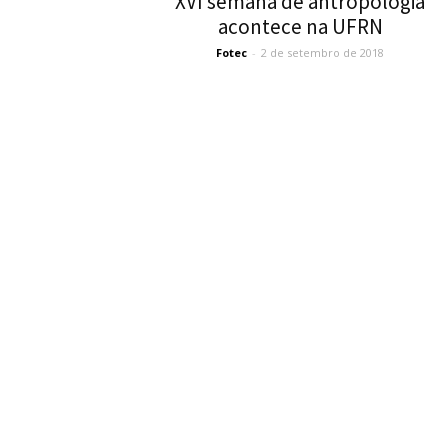
XVI semana de antropologia
acontece na UFRN
Fotec
-
2 de setembro de 2018