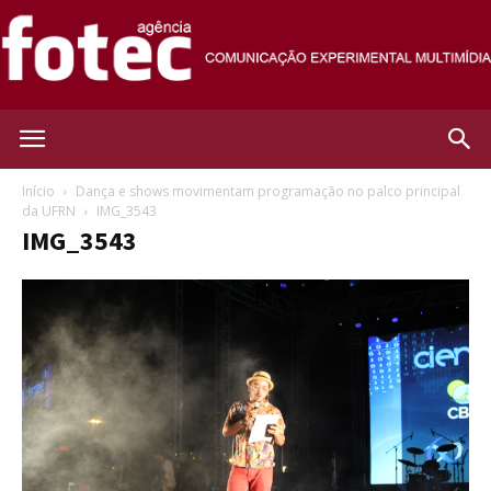
Agência
Início
Dança e shows movimentam programação no palco principal
da UFRN
IMG_3543
IMG_3543
Fotec