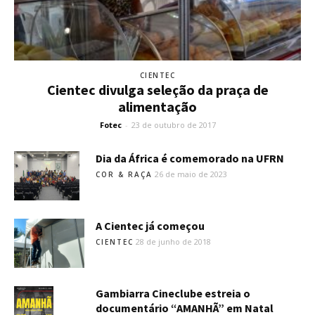
CIENTEC
Cientec divulga seleção da praça de
alimentação
Fotec
-
23 de outubro de 2017
Dia da África é comemorado na UFRN
26 de maio de 2023
COR & RAÇA
A Cientec já começou
28 de junho de 2018
CIENTEC
Gambiarra Cineclube estreia o
documentário “AMANHÃ” em Natal