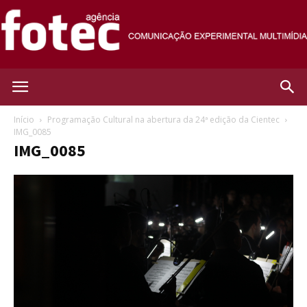
Agência
Início
Programação Cultural na abertura da 24ª edição da Cientec
IMG_0085
IMG_0085
Fotec