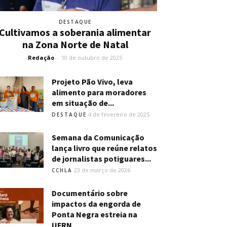
DESTAQUE
Cultivamos a soberania alimentar
na Zona Norte de Natal
Redação
-
10 de outubro de 2025
Projeto Pão Vivo, leva
alimento para moradores
em situação de...
4 de fevereiro de 2025
DESTAQUE
Semana da Comunicação
lança livro que reúne relatos
de jornalistas potiguares...
23 de março de 2026
CCHLA
Documentário sobre
impactos da engorda de
Ponta Negra estreia na
UFRN