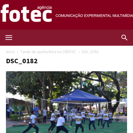
Agência
Início
Tarde de quinta-feira na CIENTEC
DSC_0182
DSC_0182
Fotec