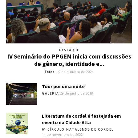
DESTAQUE
IV Seminário do PPGEM inicia com discussões
de gênero, identidade e...
Fotec
-
9 de outubro de 2024
Tour por uma noite
29 de junho de 2018
GALERIA
Literatura de cordel é festejada em
evento na Cidade Alta
6º CÍRCULO NATALENSE DE CORDEL
14 de novembro de 2022