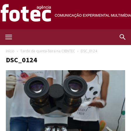
Agência
Início
Tarde de quinta-feira na CIENTEC
DSC_0124
DSC_0124
Fotec