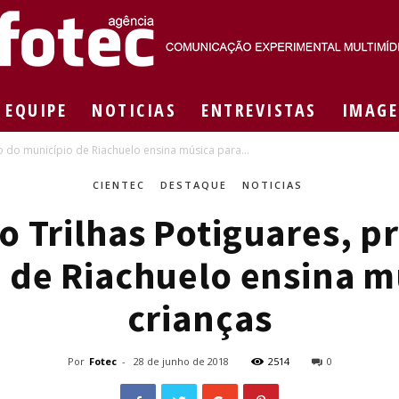
EQUIPE
NOTICIAS
ENTREVISTAS
IMAGE
Agência
to do município de Riachuelo ensina música para...
CIENTEC
DESTAQUE
NOTICIAS
o Trilhas Potiguares, p
Fotec
 de Riachuelo ensina m
crianças
Por
Fotec
-
28 de junho de 2018
2514
0