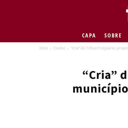
CAPA
SOBRE
Início
Cientec
“Cria” do Trilhas Potiguares, proje
“Cria” d
município