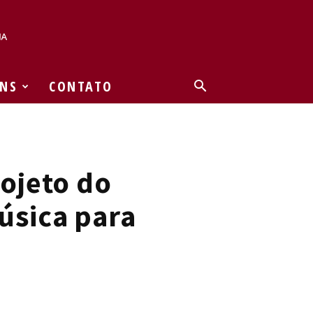
NS
CONTATO
rojeto do
úsica para