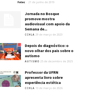
Fotec
-
21 de junho de 2019
Jornada no Bosque
promove mostra
audiovisual com apoio da
Semana de...
29 de março de 2023
CCHLA
Depois do diagnóstico: o
novo olhar dos pais sobre o
autismo
25 de dezembro de 2025
AUTISMO
Professor da UFRN
apresenta livro sobre
experiência estética
13 de março de 2026
CCHLA