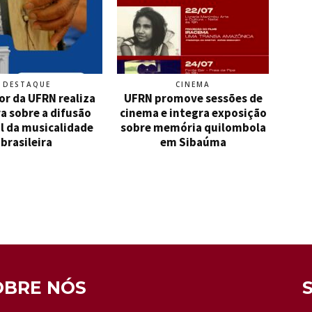
DESTAQUE
CINEMA
or da UFRN realiza
UFRN promove sessões de
a sobre a difusão
cinema e integra exposição
l da musicalidade
sobre memória quilombola
brasileira
em Sibaúma
OBRE NÓS