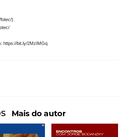
fotec/)
otec/
 https://bit.ly/2MzIMGq
OS
Mais do autor