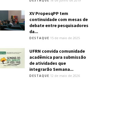
18 de junho de 2019
DESTAQUE
XV PropesqPP tem
continuidade com mesas de
debate entre pesquisadores
da...
15 de maio de 2025
DESTAQUE
UFRN convida comunidade
acadêmica para submissão
de atividades que
integrarão Semana...
12 de maio de 2026
DESTAQUE