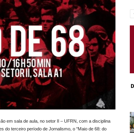
D
ão em sala de aula, no setor II – UFRN, com a disciplina
s do terceiro período de Jornalismo, o “Maio de 68: do