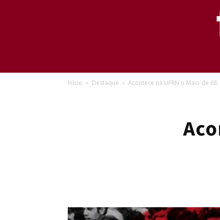
Início
Destaque
Acontece na UFRN o Maio de 68
Aco