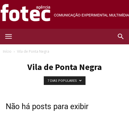
Agência
Início
Vila de Ponta Negra
Vila de Ponta Negra
Fotec
7 DIAS POPULARES
Não há posts para exibir