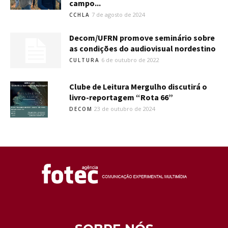
campo...
7 de agosto de 2024
CCHLA
Decom/UFRN promove seminário sobre
as condições do audiovisual nordestino
6 de outubro de 2022
CULTURA
Clube de Leitura Mergulho discutirá o
livro-reportagem “Rota 66”
23 de outubro de 2024
DECOM