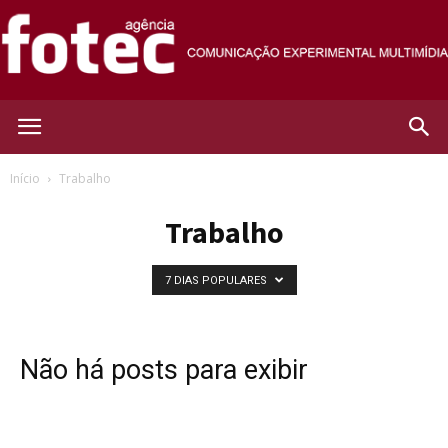
Agência
Início
Trabalho
Trabalho
Fotec
7 DIAS POPULARES
Não há posts para exibir