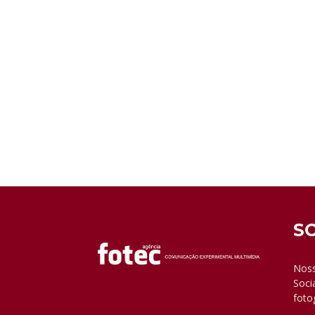
S
Noss
Soci
foto