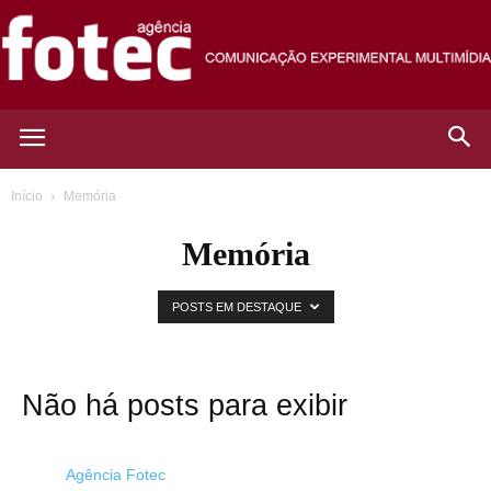
Agência
Início
Memória
Memória
Fotec
POSTS EM DESTAQUE
Não há posts para exibir
Agência Fotec