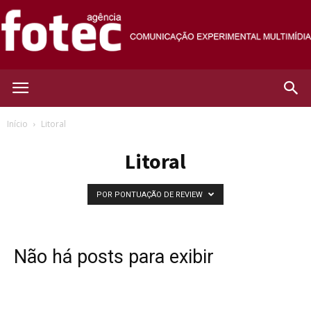
Agência
Início
Litoral
Litoral
Fotec
POR PONTUAÇÃO DE REVIEW
Não há posts para exibir