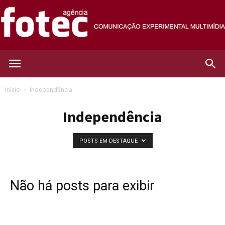
Agência
Início
Independência
Independência
Fotec
POSTS EM DESTAQUE
Não há posts para exibir