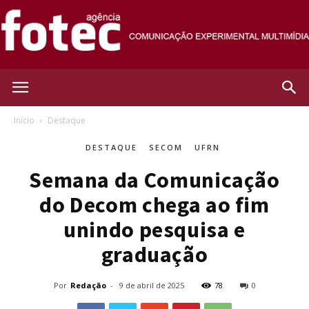
Agência
Início
Destaque
DESTAQUE
SECOM
UFRN
Fotec
Semana da Comunicação
do Decom chega ao fim
unindo pesquisa e
graduação
Por
Redação
-
9 de abril de 2025
78
0