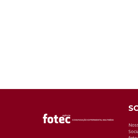
S
Noss
Soci
foto